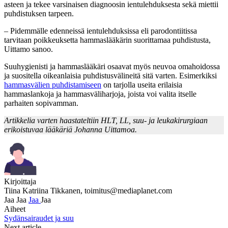
asteen ja tekee varsinaisen diagnoosin ientulehduksesta sekä miettii
puhdistuksen tarpeen.
– Pidemmälle edenneissä ientulehduksissa eli parodontiitissa
tarvitaan poikkeuksetta hammaslääkärin suorittamaa puhdistusta,
Uittamo sanoo.
Suuhygienisti ja hammaslääkäri osaavat myös neuvoa omahoidossa
ja suositella oikeanlaisia puhdistusvälineitä sitä varten. Esimerkiksi
hammasvälien puhdistamiseen
on tarjolla useita erilaisia
hammaslankoja ja hammasväliharjoja, joista voi valita itselle
parhaiten sopivamman.
Artikkelia varten haastateltiin HLT, LL, suu- ja leukakirurgiaan
erikoistuvaa lääkäriä Johanna Uittamoa.
Kirjoittaja
Tiina Katriina Tikkanen,
toimitus@mediaplanet.com
Jaa
Jaa
Jaa
Jaa
Aiheet
Sydänsairaudet ja suu
Next article