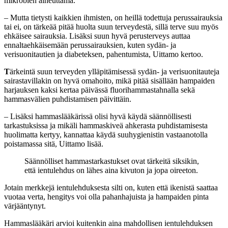
mikrobien aiheuttama.
– Mutta tietysti kaikkien ihmisten, on heillä todettuja perussairauksia
tai ei, on tärkeää pitää huolta suun terveydestä, sillä terve suu myös
ehkäisee sairauksia. Lisäksi suun hyvä perusterveys auttaa
ennaltaehkäisemään perussairauksien, kuten sydän- ja
verisuonitautien ja diabeteksen, pahentumista, Uittamo kertoo.
T
ärkeintä suun terveyden ylläpitämisessä sydän- ja verisuonitauteja
sairastavillakin on hyvä omahoito, mikä pitää sisällään hampaiden
harjauksen kaksi kertaa päivässä fluorihammastahnalla sekä
hammasvälien puhdistamisen päivittäin.
– Lisäksi hammaslääkärissä olisi hyvä käydä säännöllisesti
tarkastuksissa ja mikäli hammaskiveä ahkerasta puhdistamisesta
huolimatta kertyy, kannattaa käydä suuhygienistin vastaanotolla
poistamassa sitä, Uittamo lisää.
Säännölliset hammastarkastukset ovat tärkeitä siksikin,
että ientulehdus on lähes aina kivuton ja jopa oireeton.
Jotain merkkejä ientulehduksesta silti on, kuten että ikenistä saattaa
vuotaa verta, hengitys voi olla pahanhajuista ja hampaiden pinta
värjääntynyt.
Hammaslääkäri arvioi kuitenkin aina mahdollisen ientulehduksen