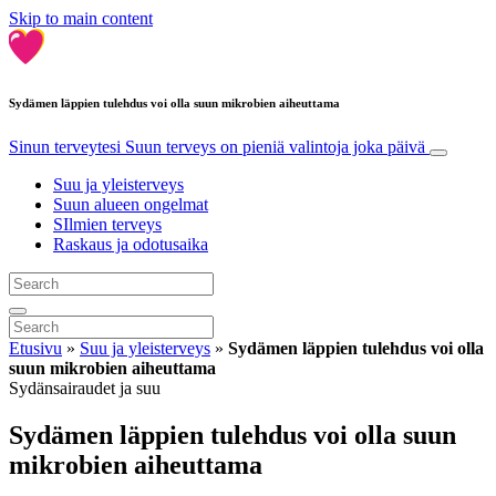
Skip to main content
Sydämen läppien tulehdus voi olla suun mikrobien aiheuttama
Sinun terveytesi
Suun terveys on pieniä valintoja joka päivä
Suu ja yleisterveys
Suun alueen ongelmat
SIlmien terveys
Raskaus ja odotusaika
Etusivu
»
Suu ja yleisterveys
»
Sydämen läppien tulehdus voi olla
suun mikrobien aiheuttama
Sydänsairaudet ja suu
Sydämen läppien tulehdus voi olla suun
mikrobien aiheuttama