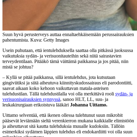
Suun hyvä perusterveys auttaa ennaltaehkäisemään perussairauksien
pahentumista. Kuva: Getty Images
Usein puhutaan, että ientulehduksella saattaa olla pitkässä juoksussa
vaikutuksia sydän- ja verisuonitauteihin sekä niitä sairastavien
terveydentilaan. Pitääkö tämä väittämä paikkansa ja jos pitää, niin
mistä se johtuu?
– Kyllä se pitää paikkansa, sillä ientulehdus, jota kutsutaan
gingiviitiksi ja siitä aiheutuva kiinnityskudossairaus eli parodontiitti,
saavat aikaan koko kehoon vaikuttavan matala-asteisen
tulehdustilan. Tällä tulehdustilalla voi olla merkittävä rooli
sydän- ja
verisuonisairauksien synnyssä
, sanoo HLT, LL, suu- ja
leukakirurgiaan erikoistuva lääkäri
Johanna Uittamo.
Uittamo selventää, että ikenen ollessa tulehtunut suun mikrobit
pääsevät leviämään sieltä verenkierron mukana kaikkialle elimistöön
ja aiheuttavat sitä kautta tulehduksia muualle kudoksiin. Tällöin
esimerkiksi sydämen läppien tulehdus eli endokardiitti voi olla suun