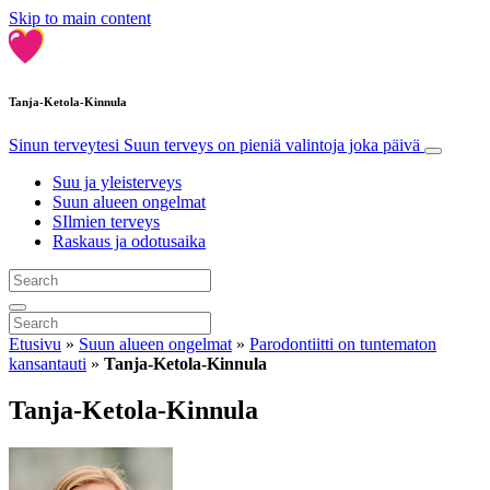
Skip to main content
Tanja-Ketola-Kinnula
Sinun terveytesi
Suun terveys on pieniä valintoja joka päivä
Suu ja yleisterveys
Suun alueen ongelmat
SIlmien terveys
Raskaus ja odotusaika
Etusivu
»
Suun alueen ongelmat
»
Parodontiitti on tuntematon
kansantauti
»
Tanja-Ketola-Kinnula
Tanja-Ketola-Kinnula