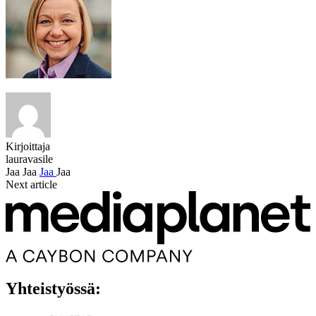
Kirjoittaja
lauravasile
Jaa
Jaa
Jaa
Jaa
Next article
Yhteistyössä: